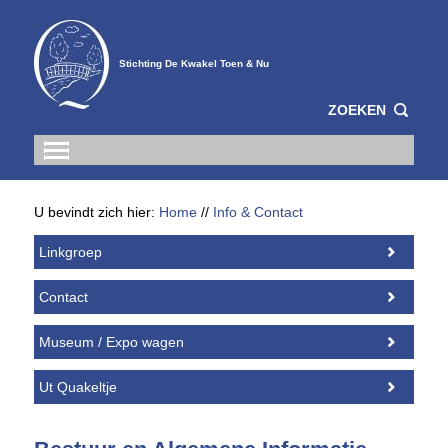
Stichting De Kwakel Toen & Nu
ZOEKEN
U bevindt zich hier:
Home
//
Info & Contact
Linkgroep
Contact
Museum / Expo wagen
Ut Quakeltje