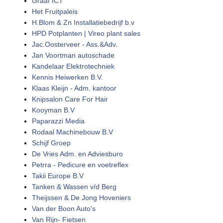
Graaf ICT
Het Fruitpaleis
H.Blom & Zn Installatiebedrijf b.v
HPD Potplanten | Vireo plant sales
Jac.Oosterveer - Ass.&Adv.
Jan Voortman autoschade
Kandelaar Elektrotechniek
Kennis Heiwerken B.V.
Klaas Kleijn - Adm. kantoor
Knipsalon Care For Hair
Kooyman B.V
Paparazzi Media
Rodaal Machinebouw B.V
Schijf Groep
De Vries Adm. en Adviesburo
Petrra - Pedicure en voetreflex
Takii Europe B.V
Tanken & Wassen v/d Berg
Theijssen & De Jong Hoveniers
Van der Boon Auto's
Van Rijn- Fietsen