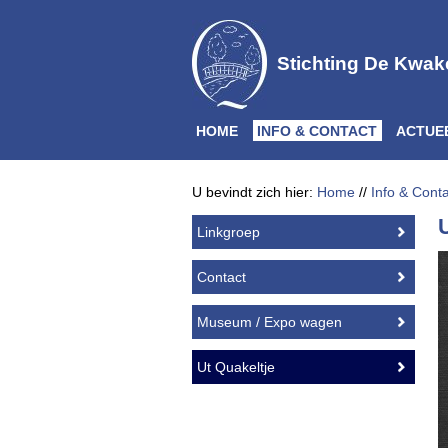
Stichting De Kwak
HOME
INFO & CONTACT
ACTUE
U bevindt zich hier:
Home
//
Info & Cont
Linkgroep
Contact
Museum / Expo wagen
Ut Quakeltje