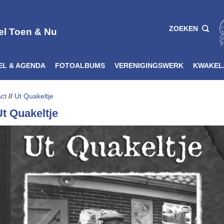
ZOEKEN
el Toen & Nu
EL & AGENDA
FOTOALBUMS
VERENIGINGSWERK
KWAKEL
act
//
Ut Quakeltje
Ut Quakeltje