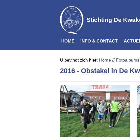
Stichting De Kwak
HOME
INFO & CONTACT
ACTUE
U bevindt zich hier:
Home
//
Fotoalbums
2016 - Obstakel in De Kw