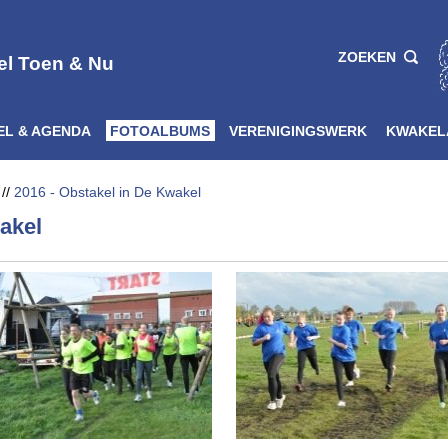
ZOEKEN
el Toen & Nu
EL & AGENDA
FOTOALBUMS
VERENIGINGSWERK
KWAKEL
//
2016 - Obstakel in De Kwakel
akel