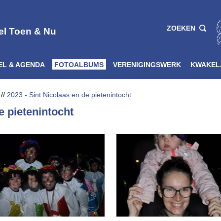
ZOEKEN
el Toen & Nu
EL & AGENDA
FOTOALBUMS
VERENIGINGSWERK
KWAKEL
//
2023 - Sint Nicolaas en de pietenintocht
e pietenintocht