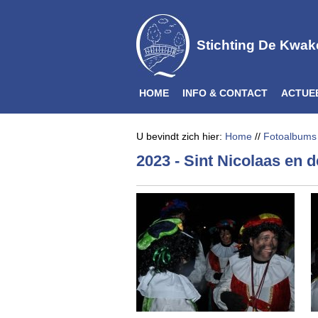
Stichting De Kwak
HOME
INFO & CONTACT
ACTUE
U bevindt zich hier:
Home
//
Fotoalbums
2023 - Sint Nicolaas en d