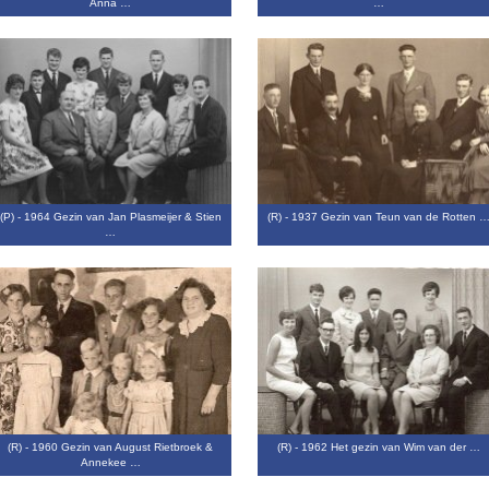
Anna …
…
(P) - 1964 Gezin van Jan Plasmeijer & Stien
(R) - 1937 Gezin van Teun van de Rotten 
…
(R) - 1960 Gezin van August Rietbroek &
(R) - 1962 Het gezin van Wim van der …
Annekee …