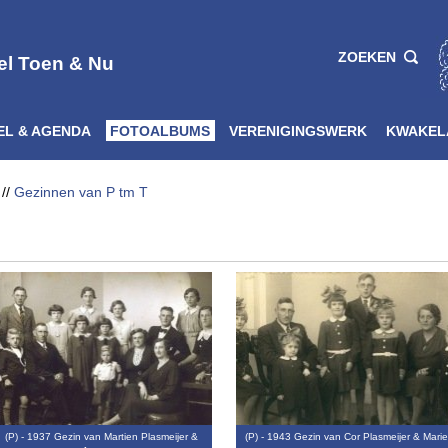
ZOEKEN
el Toen & Nu
EL & AGENDA
FOTOALBUMS
VERENIGINGSWERK
KWAKEL
//
Gezinnen van P tm T
(P) - 1937 Gezin van Martien Plasmeijer &
(P) - 1943 Gezin van Cor Plasmeijer & Mari