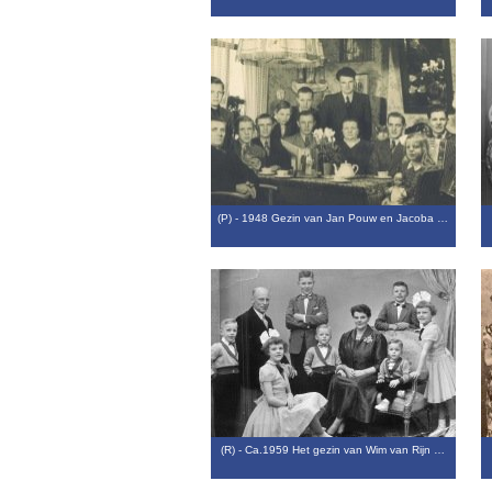
(P) - 1948 Gezin van Jan Pouw en Jacoba …
(R) - Ca.1959 Het gezin van Wim van Rijn …