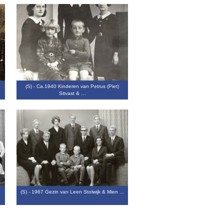
(S) - Ca.1940 Kinderen van Petrus (Piet)
Sitvast & …
(S) - 1967 Gezin van Leen Stolwijk & Mien …