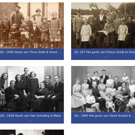
(S) - 1936 Gezin van Tinus Smits & Geert …
(S)- 19? Het gezin van Petrus Schijf en Kee
…
(S) - 1949 Gezin van Han Schelling & Maria
(S) - 1960 Het gezin van Gerrit Snabel & …
…