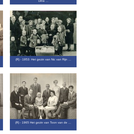
Dina …
…
(R) - 1953: Het gezin van Nic van Rijn …
(R) - 1965 Het gezin van Toon van de …