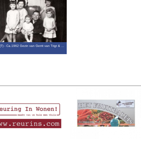
(T) - Ca.1962 Gezin van Gerrit van Trigt & …