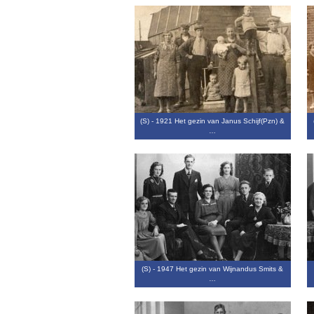
(S) - 1921 Het gezin van Janus Schijf(Pzn) &
…
(S) - 1947 Het gezin van Wijnandus Smits &
…