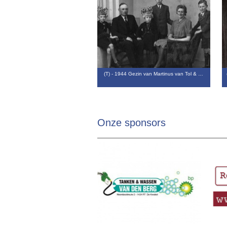
(T) - 1944 Gezin van Martinus van Tol & …
Onze sponsors