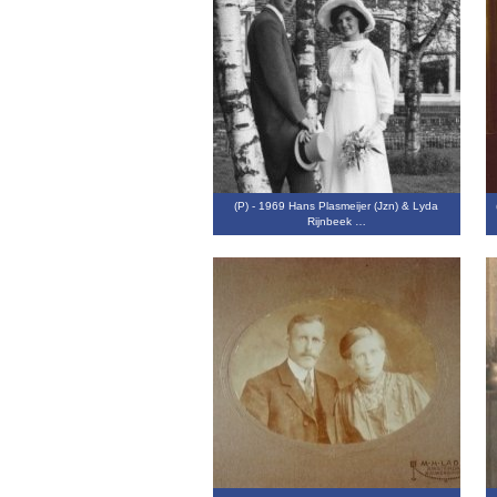
(P) - 1969 Hans Plasmeijer (Jzn) & Lyda
Rijnbeek …