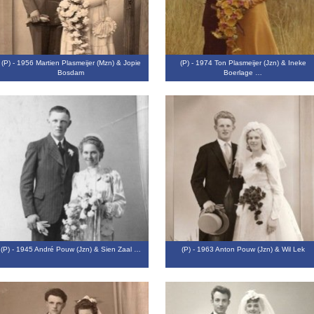
(P) - 1956 Martien Plasmeijer (Mzn) & Jopie
(P) - 1974 Ton Plasmeijer (Jzn) & Ineke
Bosdam
Boerlage …
(P) - 1945 André Pouw (Jzn) & Sien Zaal …
(P) - 1963 Anton Pouw (Jzn) & Wil Lek