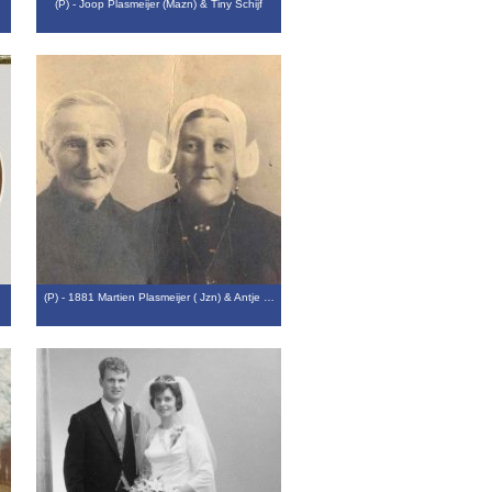
n
(P) - Joop Plasmeijer (Mazn) & Tiny Schijf
(P) - 1881 Martien Plasmeijer ( Jzn) & Antje …