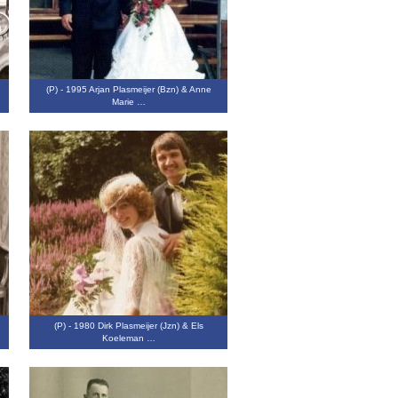
(P) - 1995 Arjan Plasmeijer (Bzn) & Anne
Marie …
(P) - 1980 Dirk Plasmeijer (Jzn) & Els
Koeleman …