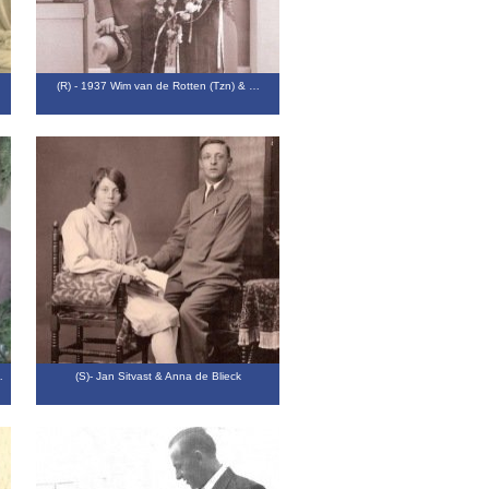
(R) - 1937 Wim van de Rotten (Tzn) & …
…
(S)- Jan Sitvast & Anna de Blieck