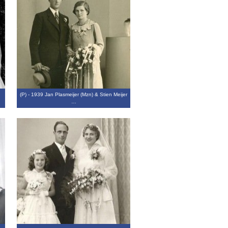
…
(P) - 1939 Jan Plasmeijer (Mzn) & Stien Meijer
…