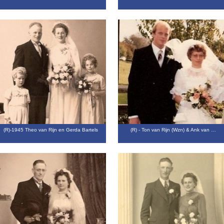
(R)-1945 Theo van Rijn en Gerda Bartels
(R) - Ton van Rijn (Wzn) & Ank van …