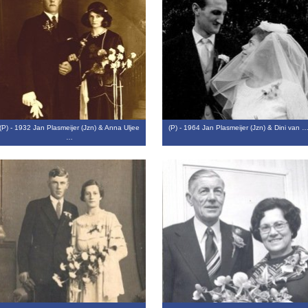
(P) - 1932 Jan Plasmeijer (Jzn) & Anna Uljee
(P) - 1964 Jan Plasmeijer (Jzn) & Dini van 
…