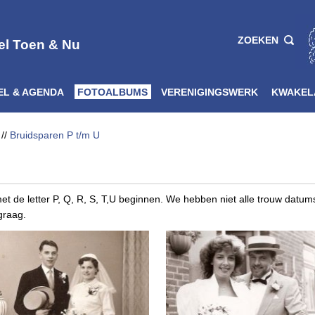
ZOEKEN
el Toen & Nu
EL & AGENDA
FOTOALBUMS
VERENIGINGSWERK
KWAKEL
//
Bruidsparen P t/m U
 de letter P, Q, R, S, T,U beginnen. We hebben niet alle trouw datums
graag.