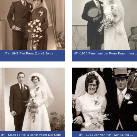
(P) - 1948 Piet Pouw (Jzn) & Jo de …
(P) -1965 Pieter van der Pouw Kraan - Ina 
(R) - Klaas de Rijk & Janie Voorn (Jdr-Krul)
(R) - 1972 Jan van Rijn (Wzn) & Ina …