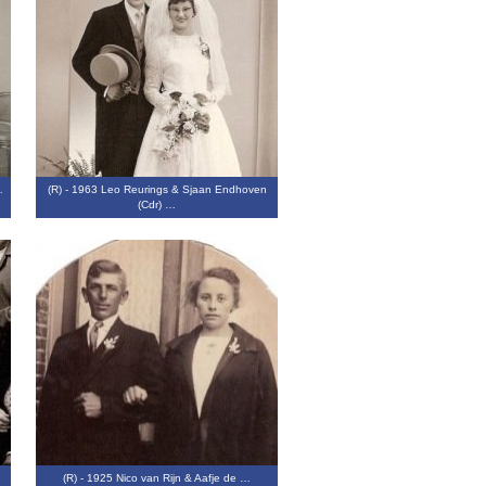
…
(R) - 1963 Leo Reurings & Sjaan Endhoven
(Cdr) …
(R) - 1925 Nico van Rijn & Aafje de …