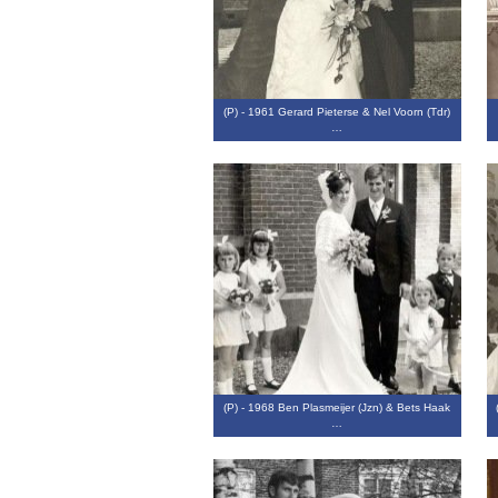
(P) - 1961 Gerard Pieterse & Nel Voorn (Tdr)
…
(P) - 1968 Ben Plasmeijer (Jzn) & Bets Haak
…