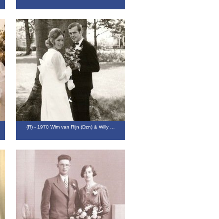
(R) - 1970 Wim van Rijn (Dzn) & Willy …