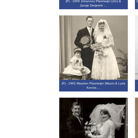
(P) - 1906 Johannes Plasmeijer (Jzn) &
(
Jansje Dreijerink …
(P) - 1962 Maarten Plasmeijer (Mazn) & Lyda
Kennis …