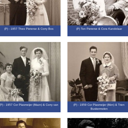
(P) - 1957 Theo Pieterse & Corry Bos
(P) Ton Pieterse & Cora Kandelaar
(P) - 1957 Cor Plasmeijer (Mazn) & Corry van
(P) - 1959 Cor Plasmeijer (Mzn) & Trien
…
Buskermolen