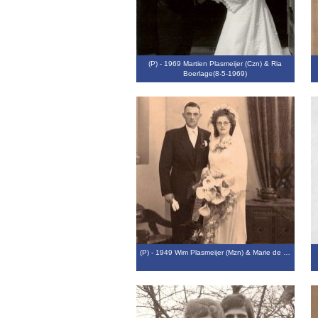
(P) - 1969 Martien Plasmeijer (Czn) & Ria
Boerlage(8-5-1969)
(P) - 1949 Wim Plasmeijer (Mzn) & Marie de …