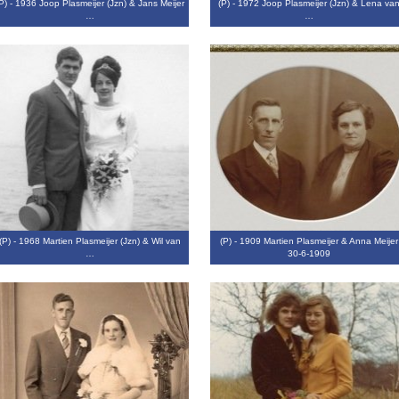
P) - 1936 Joop Plasmeijer (Jzn) & Jans Meijer
(P) - 1972 Joop Plasmeijer (Jzn) & Lena va
…
…
(P) - 1968 Martien Plasmeijer (Jzn) & Wil van
(P) - 1909 Martien Plasmeijer & Anna Meijer
…
30-6-1909