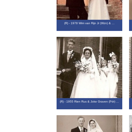
(R) - 1978 Wim van Rijn Jr (Wzn) & …
(R) - 1955 Rien Rus & Joke Graven (Pdr) …