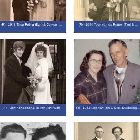
(R) - 1948 Theo Roling (Dzn) & Cor van …
(R) - 1944 Toon van de Rotten (Tzn) & …
(R) - Jan Kandelaar & To van Rijn (Wdr)
(R) - 1961 Niek van Rijn & Cock Dubbeling 