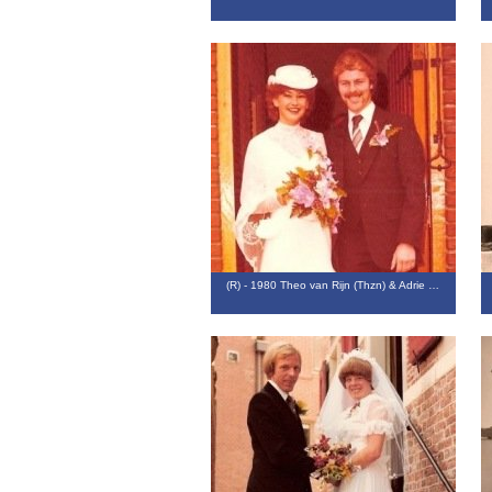
(R) - 1980 Theo van Rijn (Thzn) & Adrie …