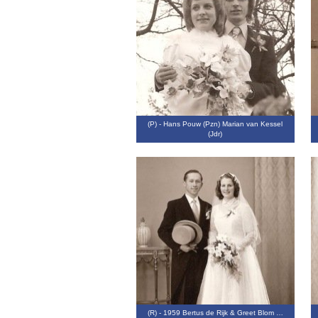
(P) - Hans Pouw (Pzn) Marian van Kessel
(Jdr)
(R) - 1959 Bertus de Rijk & Greet Blom …