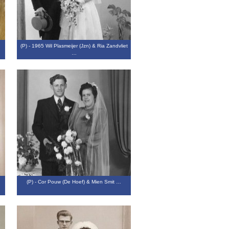
(P) - 1965 Wil Plasmeijer (Jzn) & Ria Zandvliet
…
(P) - Cor Pouw (De Hoef) & Mien Smit …