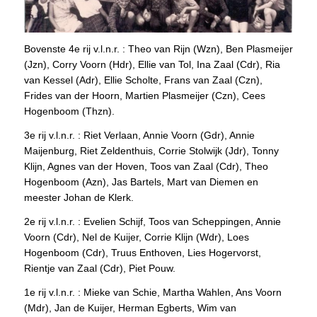
Bovenste 4e rij v.l.n.r. : Theo van Rijn (Wzn), Ben Plasmeijer
(Jzn), Corry Voorn (Hdr), Ellie van Tol, Ina Zaal (Cdr), Ria
van Kessel (Adr), Ellie Scholte, Frans van Zaal (Czn),
Frides van der Hoorn, Martien Plasmeijer (Czn), Cees
Hogenboom (Thzn).
3e rij v.l.n.r. : Riet Verlaan, Annie Voorn (Gdr), Annie
Maijenburg, Riet Zeldenthuis, Corrie Stolwijk (Jdr), Tonny
Klijn, Agnes van der Hoven, Toos van Zaal (Cdr), Theo
Hogenboom (Azn), Jas Bartels, Mart van Diemen en
meester Johan de Klerk.
2e rij v.l.n.r. : Evelien Schijf, Toos van Scheppingen, Annie
Voorn (Cdr), Nel de Kuijer, Corrie Klijn (Wdr), Loes
Hogenboom (Cdr), Truus Enthoven, Lies Hogervorst,
Rientje van Zaal (Cdr), Piet Pouw.
1e rij v.l.n.r. : Mieke van Schie, Martha Wahlen, Ans Voorn
(Mdr), Jan de Kuijer, Herman Egberts, Wim van