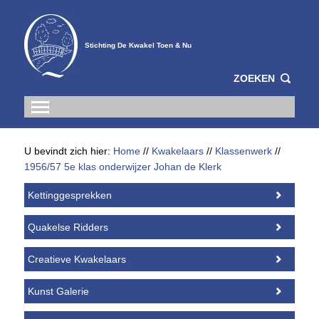
Stichting De Kwakel Toen & Nu
ZOEKEN
U bevindt zich hier:
Home
//
Kwakelaars
//
Klassenwerk
//
1956/57 5e klas onderwijzer Johan de Klerk
Kettinggesprekken
Quakelse Ridders
Creatieve Kwakelaars
Kunst Galerie