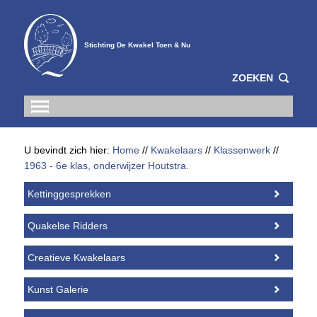
Stichting De Kwakel Toen & Nu
ZOEKEN
U bevindt zich hier:
Home
//
Kwakelaars
//
Klassenwerk
//
1963 - 6e klas, onderwijzer Houtstra.
Kettinggesprekken
Quakelse Ridders
Creatieve Kwakelaars
Kunst Galerie