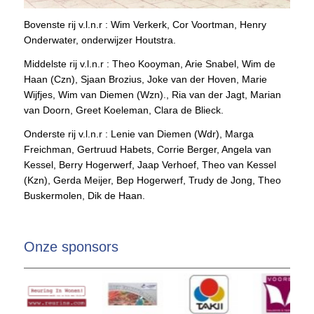
Bovenste rij v.l.n.r : Wim Verkerk, Cor Voortman, Henry
Onderwater, onderwijzer Houtstra.
Middelste rij v.l.n.r : Theo Kooyman, Arie Snabel, Wim de
Haan (Czn), Sjaan Brozius, Joke van der Hoven, Marie
Wijfjes, Wim van Diemen (Wzn)., Ria van der Jagt, Marian
van Doorn, Greet Koeleman, Clara de Blieck.
Onderste rij v.l.n.r : Lenie van Diemen (Wdr), Marga
Freichman, Gertruud Habets, Corrie Berger, Angela van
Kessel, Berry Hogerwerf, Jaap Verhoef, Theo van Kessel
(Kzn), Gerda Meijer, Bep Hogerwerf, Trudy de Jong, Theo
Buskermolen, Dik de Haan.
Onze sponsors