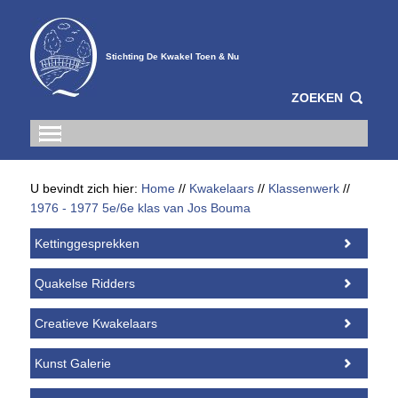
Stichting De Kwakel Toen & Nu
ZOEKEN
U bevindt zich hier:
Home
//
Kwakelaars
//
Klassenwerk
//
1976 - 1977 5e/6e klas van Jos Bouma
Kettinggesprekken
Quakelse Ridders
Creatieve Kwakelaars
Kunst Galerie