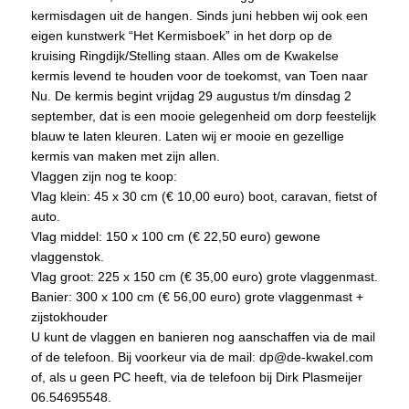
kermisdagen uit de hangen. Sinds juni hebben wij ook een
eigen kunstwerk “Het Kermisboek” in het dorp op de
kruising Ringdijk/Stelling staan. Alles om de Kwakelse
kermis levend te houden voor de toekomst, van Toen naar
Nu. De kermis begint vrijdag 29 augustus t/m dinsdag 2
september, dat is een mooie gelegenheid om dorp feestelijk
blauw te laten kleuren. Laten wij er mooie en gezellige
kermis van maken met zijn allen.
Vlaggen zijn nog te koop:
Vlag klein: 45 x 30 cm (€ 10,00 euro) boot, caravan, fietst of
auto.
Vlag middel: 150 x 100 cm (€ 22,50 euro) gewone
vlaggenstok.
Vlag groot: 225 x 150 cm (€ 35,00 euro) grote vlaggenmast.
Banier: 300 x 100 cm (€ 56,00 euro) grote vlaggenmast +
zijstokhouder
U kunt de vlaggen en banieren nog aanschaffen via de mail
of de telefoon. Bij voorkeur via de mail: dp@de-kwakel.com
of, als u geen PC heeft, via de telefoon bij Dirk Plasmeijer
06.54695548.