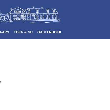
AARS
TOEN & NU
GASTENBOEK
e