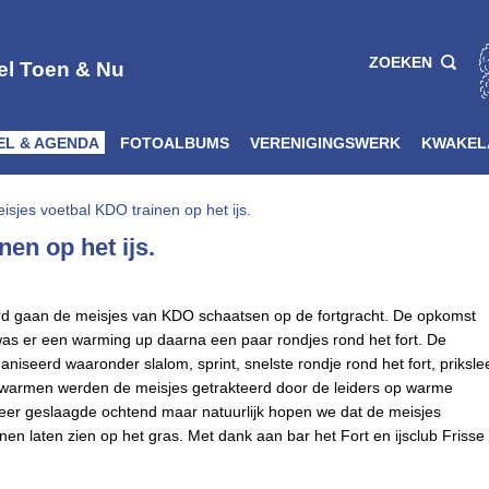
ZOEKEN
el Toen & Nu
EL & AGENDA
FOTOALBUMS
VERENIGINGSWERK
KWAKEL
isjes voetbal KDO trainen op het ijs.
en op het ijs.
d gaan de meisjes van KDO schaatsen op de fortgracht. De opkomst
was er een warming up daarna een paar rondjes rond het fort. De
rganiseerd waaronder slalom, sprint, snelste rondje rond het fort, priksle
 warmen werden de meisjes getrakteerd door de leiders op warme
eer geslaagde ochtend maar natuurlijk hopen we dat de meisjes
en laten zien op het gras. Met dank aan bar het Fort en ijsclub Frisse