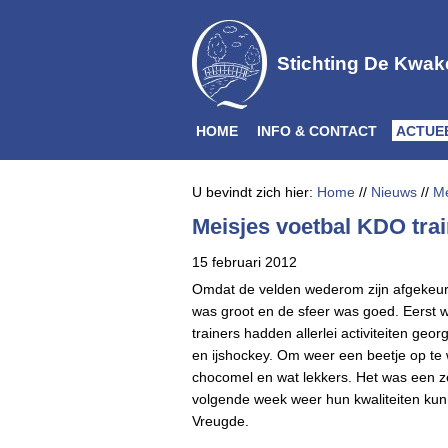
Stichting De Kwak
HOME
INFO & CONTACT
ACTUE
U bevindt zich hier:
Home
//
Nieuws
//
Me
Meisjes voetbal KDO train
15 februari 2012
Omdat de velden wederom zijn afgekeur
was groot en de sfeer was goed. Eerst 
trainers hadden allerlei activiteiten geo
en ijshockey. Om weer een beetje op te
chocomel en wat lekkers. Het was een z
volgende week weer hun kwaliteiten kunn
Vreugde.