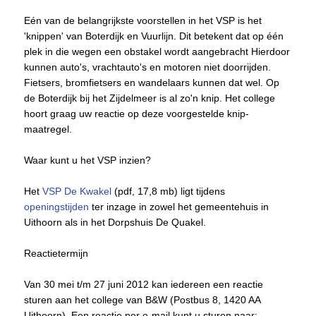
Eén van de belangrijkste voorstellen in het VSP is het
'knippen' van Boterdijk en Vuurlijn. Dit betekent dat op één
plek in die wegen een obstakel wordt aangebracht Hierdoor
kunnen auto's, vrachtauto's en motoren niet doorrijden.
Fietsers, bromfietsers en wandelaars kunnen dat wel. Op
de Boterdijk bij het Zijdelmeer is al zo'n knip. Het college
hoort graag uw reactie op deze voorgestelde knip-
maatregel.
Waar kunt u het VSP inzien?
Het
VSP De Kwakel
(pdf, 17,8 mb) ligt tijdens
openingstijden
ter inzage in zowel het gemeentehuis in
Uithoorn als in het Dorpshuis De Quakel.
Reactietermijn
Van 30 mei t/m 27 juni 2012 kan iedereen een reactie
sturen aan het college van B&W (Postbus 8, 1420 AA
Uithoorn). Een reactie per e-mail kunt u sturen naar: