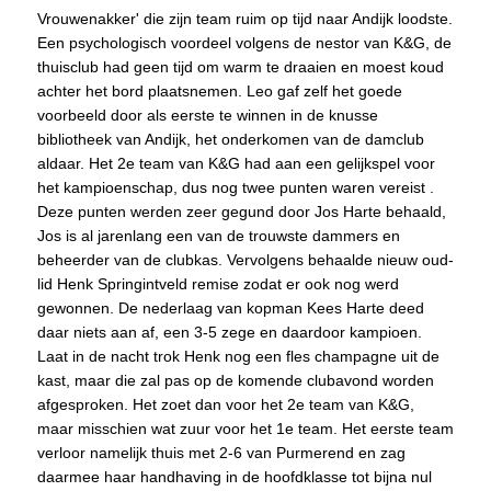
Vrouwenakker' die zijn team ruim op tijd naar Andijk loodste.
Een psychologisch voordeel volgens de nestor van K&G, de
thuisclub had geen tijd om warm te draaien en moest koud
achter het bord plaatsnemen. Leo gaf zelf het goede
voorbeeld door als eerste te winnen in de knusse
bibliotheek van Andijk, het onderkomen van de damclub
aldaar. Het 2e team van K&G had aan een gelijkspel voor
het kampioenschap, dus nog twee punten waren vereist .
Deze punten werden zeer gegund door Jos Harte behaald,
Jos is al jarenlang een van de trouwste dammers en
beheerder van de clubkas. Vervolgens behaalde nieuw oud-
lid Henk Springintveld remise zodat er ook nog werd
gewonnen. De nederlaag van kopman Kees Harte deed
daar niets aan af, een 3-5 zege en daardoor kampioen.
Laat in de nacht trok Henk nog een fles champagne uit de
kast, maar die zal pas op de komende clubavond worden
afgesproken. Het zoet dan voor het 2e team van K&G,
maar misschien wat zuur voor het 1e team. Het eerste team
verloor namelijk thuis met 2-6 van Purmerend en zag
daarmee haar handhaving in de hoofdklasse tot bijna nul