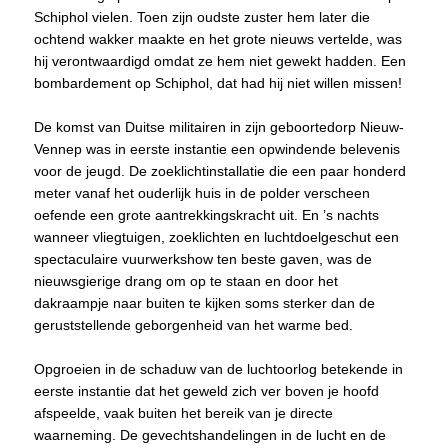
Schiphol vielen. Toen zijn oudste zuster hem later die
ochtend wakker maakte en het grote nieuws vertelde, was
hij verontwaardigd omdat ze hem niet gewekt hadden. Een
bombardement op Schiphol, dat had hij niet willen missen!
De komst van Duitse militairen in zijn geboortedorp Nieuw-
Vennep was in eerste instantie een opwindende belevenis
voor de jeugd. De zoeklichtinstallatie die een paar honderd
meter vanaf het ouderlijk huis in de polder verscheen
oefende een grote aantrekkingskracht uit. En ’s nachts
wanneer vliegtuigen, zoeklichten en luchtdoelgeschut een
spectaculaire vuurwerkshow ten beste gaven, was de
nieuwsgierige drang om op te staan en door het
dakraampje naar buiten te kijken soms sterker dan de
geruststellende geborgenheid van het warme bed.
Opgroeien in de schaduw van de luchtoorlog betekende in
eerste instantie dat het geweld zich ver boven je hoofd
afspeelde, vaak buiten het bereik van je directe
waarneming. De gevechtshandelingen in de lucht en de