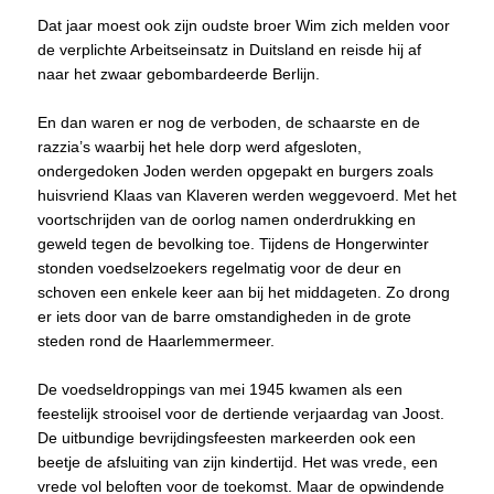
Dat jaar moest ook zijn oudste broer Wim zich melden voor
de verplichte Arbeitseinsatz in Duitsland en reisde hij af
naar het zwaar gebombardeerde Berlijn.
En dan waren er nog de verboden, de schaarste en de
razzia’s waarbij het hele dorp werd afgesloten,
ondergedoken Joden werden opgepakt en burgers zoals
huisvriend Klaas van Klaveren werden weggevoerd. Met het
voortschrijden van de oorlog namen onderdrukking en
geweld tegen de bevolking toe. Tijdens de Hongerwinter
stonden voedselzoekers regelmatig voor de deur en
schoven een enkele keer aan bij het middageten. Zo drong
er iets door van de barre omstandigheden in de grote
steden rond de Haarlemmermeer.
De voedseldroppings van mei 1945 kwamen als een
feestelijk strooisel voor de dertiende verjaardag van Joost.
De uitbundige bevrijdingsfeesten markeerden ook een
beetje de afsluiting van zijn kindertijd. Het was vrede, een
vrede vol beloften voor de toekomst. Maar de opwindende