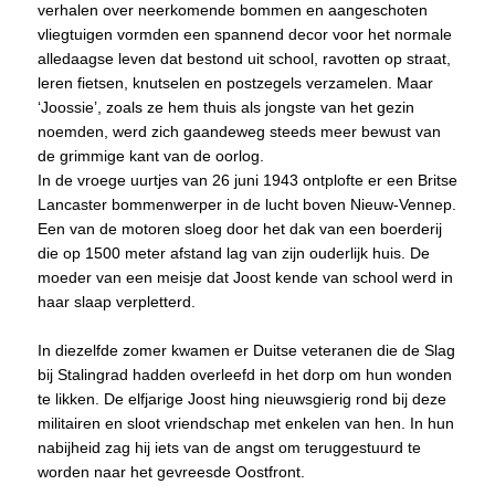
verhalen over neerkomende bommen en aangeschoten
vliegtuigen vormden een spannend decor voor het normale
alledaagse leven dat bestond uit school, ravotten op straat,
leren fietsen, knutselen en postzegels verzamelen. Maar
‘Joossie’, zoals ze hem thuis als jongste van het gezin
noemden, werd zich gaandeweg steeds meer bewust van
de grimmige kant van de oorlog.
In de vroege uurtjes van 26 juni 1943 ontplofte er een Britse
Lancaster bommenwerper in de lucht boven Nieuw-Vennep.
Een van de motoren sloeg door het dak van een boerderij
die op 1500 meter afstand lag van zijn ouderlijk huis. De
moeder van een meisje dat Joost kende van school werd in
haar slaap verpletterd.
In diezelfde zomer kwamen er Duitse veteranen die de Slag
bij Stalingrad hadden overleefd in het dorp om hun wonden
te likken. De elfjarige Joost hing nieuwsgierig rond bij deze
militairen en sloot vriendschap met enkelen van hen. In hun
nabijheid zag hij iets van de angst om teruggestuurd te
worden naar het gevreesde Oostfront.