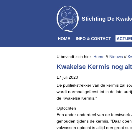
Stichting De Kwak
HOME
INFO & CONTACT
ACTUE
U bevindt zich hier:
Home
//
Nieuws
//
Kw
Kwakelse Kermis nog alti
17 juli 2020
De publiekstrekker van de kermis zal sowi
wordt normaal gefeest tot in de late uu
de Kwakelse Kermis."
Optochten
Een ander onderdeel van de feestweek zi
gehouden tijdens de kermis. "Daar doen
volwassen optocht is altijd een groot 