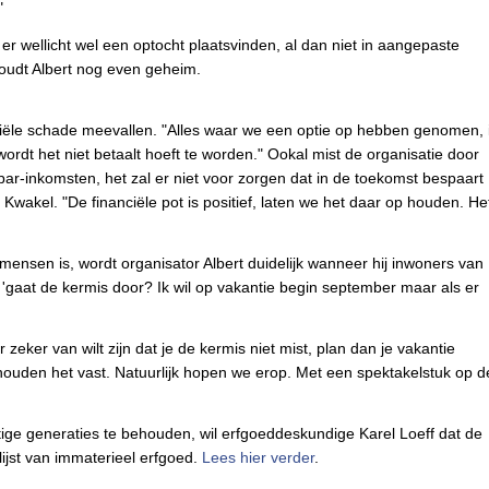
"
r wellicht wel een optocht plaatsvinden, al dan niet in aangepaste
houdt Albert nog even geheim.
nciële schade meevallen. "Alles waar we een optie op hebben genomen, 
ordt het niet betaalt hoeft te worden." Ookal mist de organisatie door
 bar-inkomsten, het zal er niet voor zorgen dat in de toekomst bespaart
wakel. "De financiële pot is positief, laten we het daar op houden. He
ensen is, wordt organisator Albert duidelijk wanneer hij inwoners van
 'gaat de kermis door? Ik wil op vakantie begin september maar als er
er zeker van wilt zijn dat je de kermis niet mist, plan dan je vakantie
 houden het vast. Natuurlijk hopen we erop. Met een spektakelstuk op d
ige generaties te behouden, wil erfgoeddeskundige Karel Loeff dat de
ijst van immaterieel erfgoed.
Lees hier verder
.