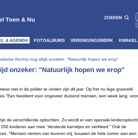
ZOEKEN
el Toen & Nu
EL & AGENDA
FOTOALBUMS
VERENIGINGSWERK
KWAKEL
akelse Kermis nog altijd onzeker: "Natuurlijk hopen we erop"
jd onzeker: "Natuurlijk hopen we erop"
eso niet in de polder te vinden zijn dit jaar. Op het nu lege grasveld
rtjes."Een feesttent voor ongeveer duizend mensen, een week lang, voo
jn de verschillende optochten. Zo wordt er een speciale kinderoptocht
 250 kinderen aan mee. Versierde karretjes en verkleed." Ook de
succes. "Mensen nemen van tevoren vrij, bouwen de hele zomer aan een