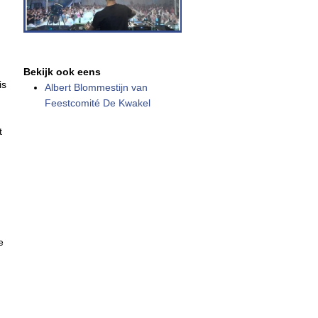
Bekijk ook eens
is
Albert Blommestijn van
Feestcomité De Kwakel
t
e