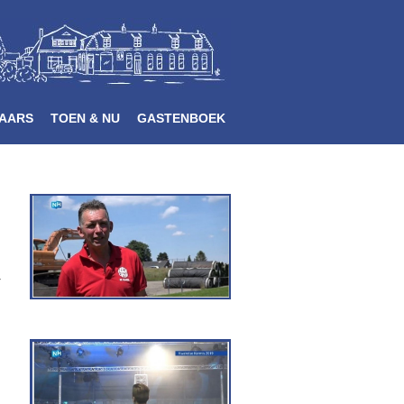
AARS
TOEN & NU
GASTENBOEK
r