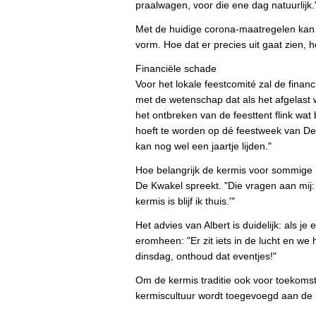
praalwagen, voor die ene dag natuurlijk.
Met de huidige corona-maatregelen kan e
vorm. Hoe dat er precies uit gaat zien, 
Financiële schade
Voor het lokale feestcomité zal de fina
met de wetenschap dat als het afgelast w
het ontbreken van de feesttent flink wat
hoeft te worden op dé feestweek van De K
kan nog wel een jaartje lijden."
Hoe belangrijk de kermis voor sommige m
De Kwakel spreekt. "Die vragen aan mij:
kermis is blijf ik thuis.'"
Het advies van Albert is duidelijk: als je 
eromheen: "Er zit iets in de lucht en we
dinsdag, onthoud dat eventjes!"
Om de kermis traditie ook voor toekomst
kermiscultuur wordt toegevoegd aan de l