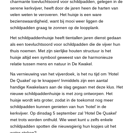
charmante toevluchtsoord voor schildpadden, gelegen in de
serene kerkvijver, heeft door de jaren heen de harten van
velen weten te veroveren. Het huisje is een ware
bezienswaardigheid, want bij mooi weer liggen de
schildpadden graag te zonnen op de loopplank.
Het schildpaddenhuisje heeft tientallen jaren dienst gedaan
als een toevluchtsoord voor schildpadden die de vijver hun
thuis noemen. Met zijn sierlijke houten structuur is het
huisje altijd een symbool geweest van de harmonieuze
relatie tussen mens en natuur in De Kwakel.
Na vernieuwing van het vijverdoek, is het nu tijd om ‘Hotel
De Quakel’ op te knappen! Inmiddels zijn een aantal
handige Kwakelaars aan de slag gegaan met deze klus. Het
nieuwe schildpaddenhuisje is met zorg ontworpen. Het
huisje wordt iets groter, zodat in de toekomst nog meer
schildpadden kunnen genieten van hun ‘hotel’ in de
kerkvijver. Op dinsdag 5 september zal 'Hotel De Quakel'
met trots worden onthuld. Wie weet kunt u zelfs enkele
schildpadden spotten die nieuwsgierig hun kopjes uit het
water steken?