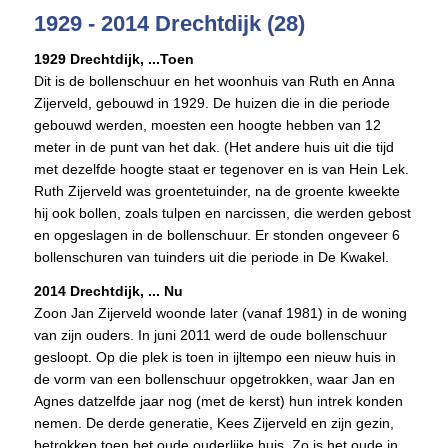
1929 - 2014 Drechtdijk (28)
1929 Drechtdijk, ...Toen
Dit is de bollenschuur en het woonhuis van Ruth en Anna
Zijerveld, gebouwd in 1929. De huizen die in die periode
gebouwd werden, moesten een hoogte hebben van 12
meter in de punt van het dak. (Het andere huis uit die tijd
met dezelfde hoogte staat er tegenover en is van Hein Lek.
Ruth Zijerveld was groentetuinder, na de groente kweekte
hij ook bollen, zoals tulpen en narcissen, die werden gebost
en opgeslagen in de bollenschuur. Er stonden ongeveer 6
bollenschuren van tuinders uit die periode in De Kwakel.
2014 Drechtdijk, ... Nu
Zoon Jan Zijerveld woonde later (vanaf 1981) in de woning
van zijn ouders. In juni 2011 werd de oude bollenschuur
gesloopt. Op die plek is toen in ijltempo een nieuw huis in
de vorm van een bollenschuur opgetrokken, waar Jan en
Agnes datzelfde jaar nog (met de kerst) hun intrek konden
nemen. De derde generatie, Kees Zijerveld en zijn gezin,
betrokken toen het oude ouderlijke huis. Zo is het oude in