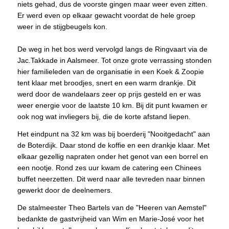
niets gehad, dus de voorste gingen maar weer even zitten.
Er werd even op elkaar gewacht voordat de hele groep
weer in de stijgbeugels kon.
De weg in het bos werd vervolgd langs de Ringvaart via de
Jac.Takkade in Aalsmeer. Tot onze grote verrassing stonden
hier familieleden van de organisatie in een Koek & Zoopie
tent klaar met broodjes, snert en een warm drankje. Dit
werd door de wandelaars zeer op prijs gesteld en er was
weer energie voor de laatste 10 km. Bij dit punt kwamen er
ook nog wat invliegers bij, die de korte afstand liepen.
Het eindpunt na 32 km was bij boerderij "Nooitgedacht" aan
de Boterdijk. Daar stond de koffie en een drankje klaar. Met
elkaar gezellig napraten onder het genot van een borrel en
een nootje. Rond zes uur kwam de catering een Chinees
buffet neerzetten. Dit werd naar alle tevreden naar binnen
gewerkt door de deelnemers.
De stalmeester Theo Bartels van de "Heeren van Aemstel"
bedankte de gastvrijheid van Wim en Marie-José voor het