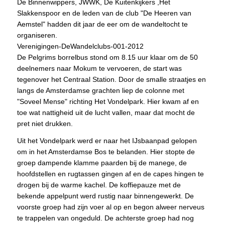
De Binnenwippers, JWWK, De Kuitenkijkers ,Het
Slakkenspoor en de leden van de club "De Heeren van
Aemstel" hadden dit jaar de eer om de wandeltocht te
organiseren.
Verenigingen-DeWandelclubs-001-2012
De Pelgrims borrelbus stond om 8.15 uur klaar om de 50
deelnemers naar Mokum te vervoeren, de start was
tegenover het Centraal Station. Door de smalle straatjes en
langs de Amsterdamse grachten liep de colonne met
"Soveel Mense" richting Het Vondelpark. Hier kwam af en
toe wat nattigheid uit de lucht vallen, maar dat mocht de
pret niet drukken.
Uit het Vondelpark werd er naar het IJsbaanpad gelopen
om in het Amsterdamse Bos te belanden. Hier stopte de
groep dampende klamme paarden bij de manege, de
hoofdstellen en rugtassen gingen af en de capes hingen te
drogen bij de warme kachel. De koffiepauze met de
bekende appelpunt werd rustig naar binnengewerkt. De
voorste groep had zijn voer al op en begon alweer nerveus
te trappelen van ongeduld. De achterste groep had nog