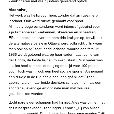
kleinkinderen met wie hij intens genietend optrok.
Alcoholvrij
Het werk was heilig voor hem, zonder dat zijn gezin erbij
inschoot. Ook werd ruimte gemaakt voor sport.
Al in de vroege ochtenduren werd intensief getraind voor
zijn liefhebberijen wielrennen, skeeleren en schaatsen.
Elfstedentochten leverden hem drie kruisjes op, terwijl ook
de alternatieve versie in Ottawa werd volbracht. „Hij kwam
toen ook op tv,’’ zegt Ingrid lachend, waarna een foto uit
1986 wordt getoond waarop haar vader naast Lenie van
der Hoorn, de beste bij de vrouwen, staat. „Mijn vader was
in alles heel competitief en ging er altijd voor 100 procent
voor. Toch was hij ook een heel sociale sporter. Als iemand
een duwtje in de rug nodig had, dan gaf hij dat,’’ zegt
Leonie. Lia en haar beide dochters schetsen hem als een
spontane, levendige en originele man met wie veel
gelachen kon worden.
„Echt nare eigenschappen had hij niet. Alles was binnen het
gezin bespreekbaar,’’ zegt Ingrid. Leonie: ,,Hij kon alleen
niet tegen onrecht. Daar kon hij heel boos over worden.’’ Hij