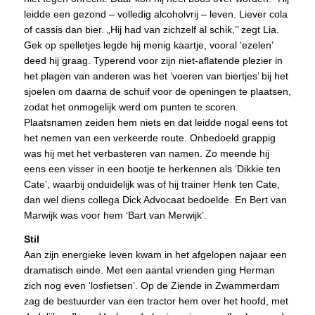
leidde een gezond – volledig alcoholvrij – leven. Liever cola
of cassis dan bier. „Hij had van zichzelf al schik,’’ zegt Lia.
Gek op spelletjes legde hij menig kaartje, vooral ‘ezelen’
deed hij graag. Typerend voor zijn niet-aflatende plezier in
het plagen van anderen was het ‘voeren van biertjes’ bij het
sjoelen om daarna de schuif voor de openingen te plaatsen,
zodat het onmogelijk werd om punten te scoren.
Plaatsnamen zeiden hem niets en dat leidde nogal eens tot
het nemen van een verkeerde route. Onbedoeld grappig
was hij met het verbasteren van namen. Zo meende hij
eens een visser in een bootje te herkennen als ‘Dikkie ten
Cate’, waarbij onduidelijk was of hij trainer Henk ten Cate,
dan wel diens collega Dick Advocaat bedoelde. En Bert van
Marwijk was voor hem ‘Bart van Merwijk’.
Stil
Aan zijn energieke leven kwam in het afgelopen najaar een
dramatisch einde. Met een aantal vrienden ging Herman
zich nog even ‘losfietsen’. Op de Ziende in Zwammerdam
zag de bestuurder van een tractor hem over het hoofd, met