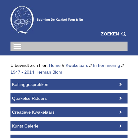
Stichting De Kwakel Toen & Nu
ZOEKEN
U bevindt zich hier:
Home
//
Kwakelaars
//
In herinnering
//
1947 - 2014 Herman Blom
Kettinggesprekken
Quakelse Ridders
Creatieve Kwakelaars
Kunst Galerie