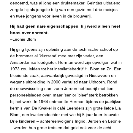
genoemd, was al jong een druktemaker. Geintjes uithalend
zorgde hij als jongste telg van een gezin met drie meisjes
en twee jongens voor leven in de brouwerij.
Hij had geen nare eigenschappen, hij werd alleen heel
boos over onrecht.
–Leonie Blom
Hij ging tijdens zijn opleiding aan de technische school op
de brommer al ‘klussend’ mee met zijn vader, een
Amsterdamse loodgieter. Herman werd zijn opvolger, wat in
1973 zou leiden tot het installatiebedrijf H. Blom en Zn. Een
bloeiende zaak, aanvankelijk gevestigd in Nieuwveen en
wegens uitbreiding in 2000 verhuisd naar Uithoorn. Rond
de eeuwwisseling nam zoon Jeroen het bedrijf met tien
personeelsleden over, maar ‘senior’ bleef sterk betrokken
bij het werk. In 1964 ontmoette Herman tijdens de jaarlijkse
kermis van De Kwakel in café Leenders zijn grote liefde Lia
Blom, een kwekersdochter met wie hij 5 jaar later trouwde.
Drie kinderen – achtereenvolgens Ingrid, Jeroen en Leonie
– werden hun grote trots en dat gold ook voor de acht