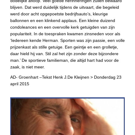
dodelijke afloop. Veel goede herinneringen zullen bewaard
blijven. Dat werd duidelijk tijdens de uitvaart, die begeleid
werd door acht opgepoetste bedrijfsauto’s, kleurige
ballonnen en een klinkend applaus. Een kleine duizend
condoleances en een overvolle kerk getuigden van zijn
populariteit. In de toespraken kwamen zinsneden voor als
‘Iedereen kende Herman. Sporten was zijn passie, een volle
prijzenkast als stille getuige. Een geintje en een grolletje,
daar hield hij van. Stil zal het zijn zonder deze bijzondere
man.’ De sportieve familieman, die altijd hart had voor de
zaak, is niet meer.
AD- Groenhart –Tekst Henk J.De Kleijnen > Donderdag 23
april 2015